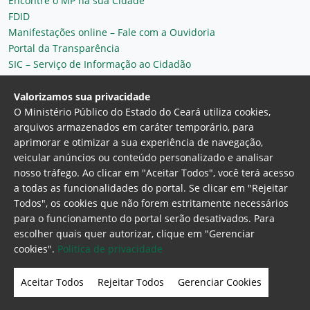
Encontre o MP na sua Cidade
FDID
Manifestações online – Fale com a Ouvidoria
Portal da Transparência
SIC – Serviço de Informação ao Cidadão
Plantão MP do Ceará
Secretaria Geral
Valorizamos sua privacidade
O Ministério Público do Estado do Ceará utiliza cookies,
arquivos armazenados em caráter temporário, para
aprimorar e otimizar a sua experiência de navegação,
veicular anúncios ou conteúdo personalizado e analisar
nosso tráfego. Ao clicar em "Aceitar Todos", você terá acesso
a todas as funcionalidades do portal. Se clicar em "Rejeitar
Todos", os cookies que não forem estritamente necessários
para o funcionamento do portal serão desativados. Para
Ministério Público do Estado do Ceará
escolher quais quer autorizar, clique em "Gerenciar
Procuradoria Geral de Justiça
Av. Gen. Afonso
cookies".
Politica de privacidade
Albuquerque Lima, 130 - Cambeba - CEP:
60.822-325 - Fortaleza, Ceará. Brasil
Aceitar Todos
Rejeitar Todos
Gerenciar Cookies
Home Page
Intranet
Webmail
Office 365