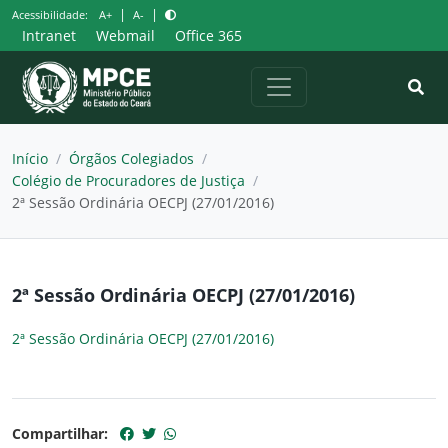
Pular
|
|
Acessibilidade:
A+
A-
para
Intranet
Webmail
Office 365
o
conteúdo
Início
/
Órgãos Colegiados
/
Colégio de Procuradores de Justiça
/
2ª Sessão Ordinária OECPJ (27/01/2016)
2ª Sessão Ordinária OECPJ (27/01/2016)
2ª Sessão Ordinária OECPJ (27/01/2016)
Compartilhar: