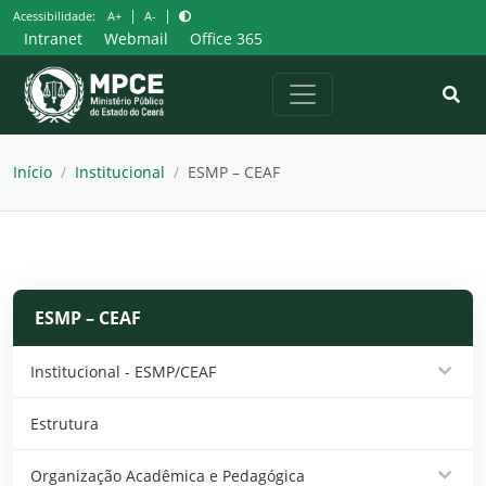
Pular
|
|
Acessibilidade:
A+
A-
para
Intranet
Webmail
Office 365
o
conteúdo
Início
/
Institucional
/
ESMP – CEAF
ESMP – CEAF
Institucional - ESMP/CEAF
Galeria de Ex-Diretores da ESMP
Estrutura
Equipe
Organização Acadêmica e Pedagógica