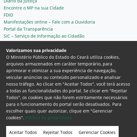
Diário da Justiça
Encontre o MP na sua Cidade
FDID
Manifestações online – Fale com a Ouvidoria
Portal da Transparência
SIC – Serviço de Informação ao Cidadão
Plantão MP do Ceará
Secretaria Geral
Valorizamos sua privacidade
O Ministério Público do Estado do Ceará utiliza cookies,
arquivos armazenados em caráter temporário, para
aprimorar e otimizar a sua experiência de navegação,
veicular anúncios ou conteúdo personalizado e analisar
nosso tráfego. Ao clicar em "Aceitar Todos", você terá acesso
a todas as funcionalidades do portal. Se clicar em "Rejeitar
Todos", os cookies que não forem estritamente necessários
para o funcionamento do portal serão desativados. Para
Ministério Público do Estado do Ceará
escolher quais quer autorizar, clique em "Gerenciar
Procuradoria Geral de Justiça
Av. Gen. Afonso
cookies".
Politica de privacidade
Albuquerque Lima, 130 - Cambeba - CEP:
60.822-325 - Fortaleza, Ceará. Brasil
Aceitar Todos
Rejeitar Todos
Gerenciar Cookies
Home Page
Intranet
Webmail
Office 365