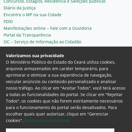
Concursos, Estágios, Residência e Seleções públicas
Diário da Justiça
Encontre o MP na sua Cidade
FDID
Manifestações online – Fale com a Ouvidoria
Portal da Transparência
SIC – Serviço de Informação ao Cidadão
Plantão MP do Ceará
Secretaria Geral
Valorizamos sua privacidade
O Ministério Público do Estado do Ceará utiliza cookies,
arquivos armazenados em caráter temporário, para
aprimorar e otimizar a sua experiência de navegação,
veicular anúncios ou conteúdo personalizado e analisar
nosso tráfego. Ao clicar em "Aceitar Todos", você terá acesso
a todas as funcionalidades do portal. Se clicar em "Rejeitar
Todos", os cookies que não forem estritamente necessários
para o funcionamento do portal serão desativados. Para
Ministério Público do Estado do Ceará
escolher quais quer autorizar, clique em "Gerenciar
Procuradoria Geral de Justiça
Av. Gen. Afonso
cookies".
Politica de privacidade
Albuquerque Lima, 130 - Cambeba - CEP:
60.822-325 - Fortaleza, Ceará. Brasil