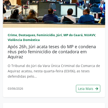
Crime
Destaques
Feminicídio
Júri
MP do Ceará
NUAVV
,
,
,
,
,
,
Violência Doméstica
Após 26h, Júri acata teses do MP e condena
réus pelo feminicídio de contadora em
Aquiraz
O Tribunal do Júri da Vara Única Criminal da Comarca de
Aquiraz acatou, nesta quarta-feira (03/06), as teses
defendidas pelo...
Leia Mais
03/06/2026