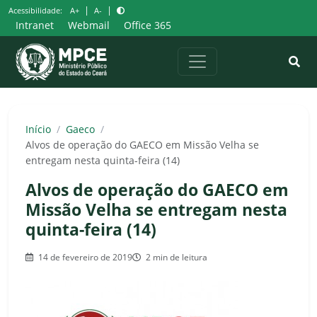
Pular
|
|
Acessibilidade:
A+
A-
para
Intranet
Webmail
Office 365
o
conteúdo
Início
/
Gaeco
/
Alvos de operação do GAECO em Missão Velha se
entregam nesta quinta-feira (14)
Alvos de operação do GAECO em
Missão Velha se entregam nesta
quinta-feira (14)
14 de fevereiro de 2019
2 min de leitura