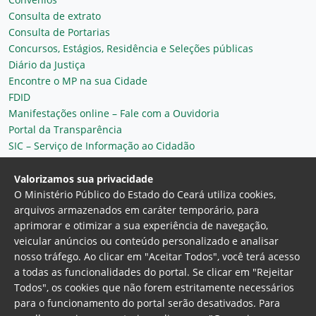
Consulta de extrato
Consulta de Portarias
Concursos, Estágios, Residência e Seleções públicas
Diário da Justiça
Encontre o MP na sua Cidade
FDID
Manifestações online – Fale com a Ouvidoria
Portal da Transparência
SIC – Serviço de Informação ao Cidadão
Plantão MP do Ceará
Secretaria Geral
Valorizamos sua privacidade
O Ministério Público do Estado do Ceará utiliza cookies,
arquivos armazenados em caráter temporário, para
aprimorar e otimizar a sua experiência de navegação,
veicular anúncios ou conteúdo personalizado e analisar
nosso tráfego. Ao clicar em "Aceitar Todos", você terá acesso
a todas as funcionalidades do portal. Se clicar em "Rejeitar
Todos", os cookies que não forem estritamente necessários
para o funcionamento do portal serão desativados. Para
Ministério Público do Estado do Ceará