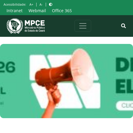
Pular
|
|
Acessibilidade:
A+
A-
para
Intranet
Webmail
Office 365
o
conteúdo