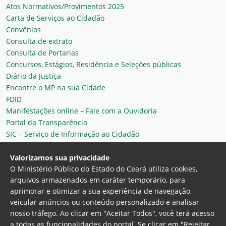
Atos Normativos/Provimentos 2025
Carta de Serviços ao Cidadão
Convênios
Consulta de extrato
Consulta de Portarias
Concursos, Estágios, Residência e Seleções públicas
Diário da Justiça
Encontre o MP na sua Cidade
FDID
Manifestações online – Fale com a Ouvidoria
Portal da Transparência
SIC – Serviço de Informação ao Cidadão
Plantão MP do Ceará
Secretaria Geral
Valorizamos sua privacidade
O Ministério Público do Estado do Ceará utiliza cookies,
arquivos armazenados em caráter temporário, para
aprimorar e otimizar a sua experiência de navegação,
veicular anúncios ou conteúdo personalizado e analisar
nosso tráfego. Ao clicar em "Aceitar Todos", você terá acesso
a todas as funcionalidades do portal. Se clicar em "Rejeitar