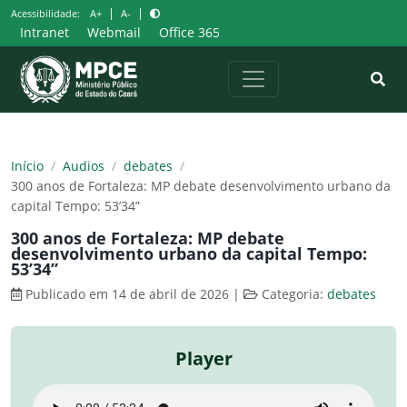
Pular
|
|
Acessibilidade:
A+
A-
para
Intranet
Webmail
Office 365
o
conteúdo
Início
/
Audios
/
debates
/
300 anos de Fortaleza: MP debate desenvolvimento urbano da
capital Tempo: 53’34”
300 anos de Fortaleza: MP debate
desenvolvimento urbano da capital Tempo:
53’34”
Publicado em 14 de abril de 2026
|
Categoria:
debates
Player