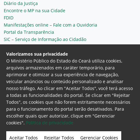
Diário da Justiça
Encontre o MP na sua Cidade
FDID
Manifestações online – Fale com a Ouvidoria
Portal da Transparência
SIC – Serviço de Informação ao Cidadão
Plantão MP do Ceará
Secretaria Geral
Valorizamos sua privacidade
O Ministério Público do Estado do Ceará utiliza cookies,
arquivos armazenados em caráter temporário, para
aprimorar e otimizar a sua experiência de navegação,
veicular anúncios ou conteúdo personalizado e analisar
nosso tráfego. Ao clicar em "Aceitar Todos", você terá acesso
a todas as funcionalidades do portal. Se clicar em "Rejeitar
Todos", os cookies que não forem estritamente necessários
para o funcionamento do portal serão desativados. Para
Ministério Público do Estado do Ceará
escolher quais quer autorizar, clique em "Gerenciar
Procuradoria Geral de Justiça
Av. Gen. Afonso
cookies".
Politica de privacidade
Albuquerque Lima, 130 - Cambeba - CEP:
60.822-325 - Fortaleza, Ceará. Brasil
Aceitar Todos
Rejeitar Todos
Gerenciar Cookies
Home Page
Intranet
Webmail
Office 365