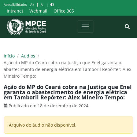
Pular
|
|
Acessibilidade:
A+
A-
para
Intranet
Webmail
Office 365
o
conteúdo
Início
/
Audios
/
Ação do MP do Ceará cobra na Justiça que Enel garanta o
abastecimento de energia elétrica em Tamboril Repórter: Alex
Mineiro Tempo:
Ação do MP do Ceará cobra na Justiça que Enel
garanta o abastecimento de energia elétrica
em Tamboril Repórter: Alex Mineiro Tempo:
Publicado em 18 de dezembro de 2024
Arquivo de áudio não disponível.