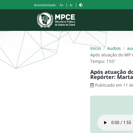
Pular
|
|
Acessibilidade:
A+
A-
para
o
conteúdo
Início
/
Audios
/
au
Após atuação do MP d
Tempo: 1’55”
Após atuação do
Repórter: Marta
Publicado em 11 d