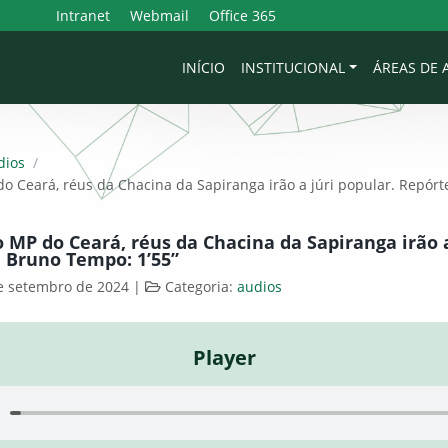
Intranet
Webmail
Office 365
INÍCIO
INSTITUCIONAL
ÁREAS DE
dios
/
o Ceará, réus da Chacina da Sapiranga irão a júri popular. Repórt
 MP do Ceará, réus da Chacina da Sapiranga irão a
 Bruno Tempo: 1’55”
e setembro de 2024
|
Categoria:
audios
Player