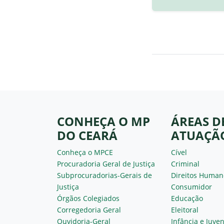
CONHEÇA O MP
ÁREAS D
DO CEARÁ
ATUAÇÃ
Conheça o MPCE
Cível
Procuradoria Geral de Justiça
Criminal
Subprocuradorias-Gerais de
Direitos Human
Justiça
Consumidor
Órgãos Colegiados
Educação
Corregedoria Geral
Eleitoral
Ouvidoria-Geral
Infância e Juve