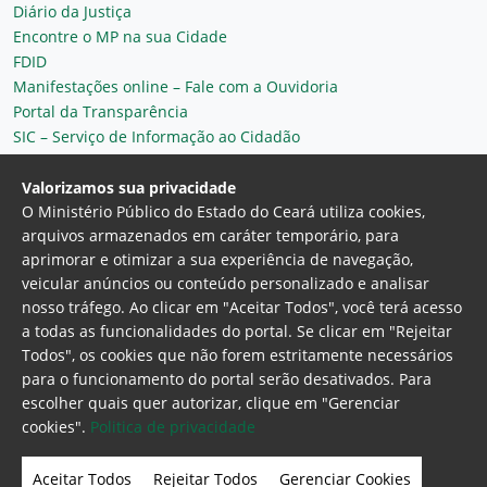
Diário da Justiça
Encontre o MP na sua Cidade
FDID
Manifestações online – Fale com a Ouvidoria
Portal da Transparência
SIC – Serviço de Informação ao Cidadão
Plantão MP do Ceará
Secretaria Geral
Valorizamos sua privacidade
O Ministério Público do Estado do Ceará utiliza cookies,
arquivos armazenados em caráter temporário, para
aprimorar e otimizar a sua experiência de navegação,
veicular anúncios ou conteúdo personalizado e analisar
nosso tráfego. Ao clicar em "Aceitar Todos", você terá acesso
a todas as funcionalidades do portal. Se clicar em "Rejeitar
Todos", os cookies que não forem estritamente necessários
para o funcionamento do portal serão desativados. Para
Ministério Público do Estado do Ceará
escolher quais quer autorizar, clique em "Gerenciar
Procuradoria Geral de Justiça
Av. Gen. Afonso
cookies".
Politica de privacidade
Albuquerque Lima, 130 - Cambeba - CEP:
60.822-325 - Fortaleza, Ceará. Brasil
Aceitar Todos
Rejeitar Todos
Gerenciar Cookies
Home Page
Intranet
Webmail
Office 365