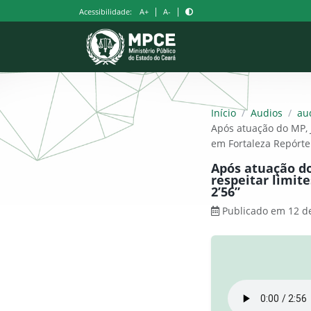
Pular
|
|
Acessibilidade:
A+
A-
para
o
conteúdo
Início
/
Audios
/
au
Após atuação do MP, 
em Fortaleza Repórter
Após atuação do
respeitar limit
2’56”
Publicado em 12 d