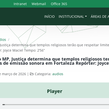
Intranet
Webmail
Office 365
INÍCIO
INSTITUCIONAL
ÁREAS DE
dios
/
Justiça determina que templos religiosos terão que respeitar limi
: Joyce Maciel Tempo: 2’56”
 MP, Justiça determina que templos religiosos te
es de emissão sonora em Fortaleza Repórter: Joyc
e março de 2026
|
Categoria:
audios
Player