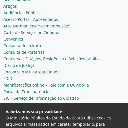
Artigos
Audiências Públicas
Acesso Portal – Aposentados
Atos Normativos/Provimentos 2025
Carta de Serviços ao Cidadão
Convênios
Consulta de extrato
Consulta de Portarias
Concursos, Estágios, Residência e Seleções públicas
Diário da Justiça
Encontre o MP na sua Cidade
FDID
Manifestações online – Fale com a Ouvidoria
Portal da Transparência
SIC – Serviço de Informação ao Cidadão
Plantão MP do Ceará
Secretaria Geral
Valorizamos sua privacidade
O Ministério Público do Estado do Ceará utiliza cookies,
arquivos armazenados em caráter temporário, para