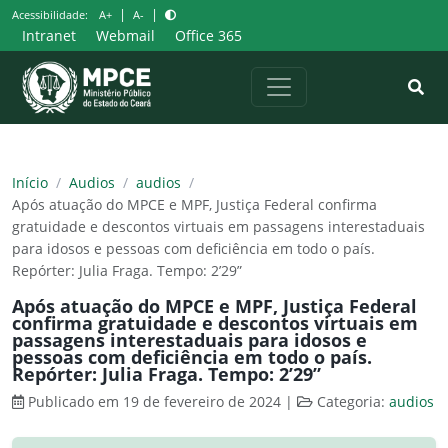
Pular
|
|
Acessibilidade:
A+
A-
para
Intranet
Webmail
Office 365
o
conteúdo
Início
/
Audios
/
audios
/
Após atuação do MPCE e MPF, Justiça Federal confirma
gratuidade e descontos virtuais em passagens interestaduais
para idosos e pessoas com deficiência em todo o país.
Repórter: Julia Fraga. Tempo: 2’29”
Após atuação do MPCE e MPF, Justiça Federal
confirma gratuidade e descontos virtuais em
passagens interestaduais para idosos e
pessoas com deficiência em todo o país.
Repórter: Julia Fraga. Tempo: 2’29”
Publicado em 19 de fevereiro de 2024
|
Categoria:
audios