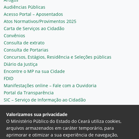
Audiências Públicas
Acesso Portal – Aposentados
Atos Normativos/Provimentos 2025
Carta de Serviços ao Cidadão
Convênios
Consulta de extrato
Consulta de Portarias
Concursos, Estágios, Residência e Seleções públicas
Diário da Justiça
Encontre o MP na sua Cidade
FDID
Manifestações online – Fale com a Ouvidoria
Portal da Transparência
SIC – Serviço de Informação ao Cidadão
Plantão MP do Ceará
Secretaria Geral
Valorizamos sua privacidade
O Ministério Público do Estado do Ceará utiliza cookies,
arquivos armazenados em caráter temporário, para
aprimorar e otimizar a sua experiência de navegação,