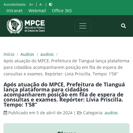
Pular
|
|
Acessibilidade:
A+
A-
para
Intranet
Webmail
Office 365
o
conteúdo
Início
/
Audios
/
audios
/
Após atuação do MPCE, Prefeitura de Tianguá lança plataforma
para cidadãos acompanharem posição em fila de espera de
consultas e exames. Repórter: Lívia Priscilla. Tempo: 1’58”
Após atuação do MPCE, Prefeitura de Tianguá
lança plataforma para cidadãos
acompanharem posição em fila de espera de
consultas e exames. Repórter: Lívia Priscilla.
Tempo: 1’58”
Publicado em 5 de abril de 2024
|
Categoria:
audios