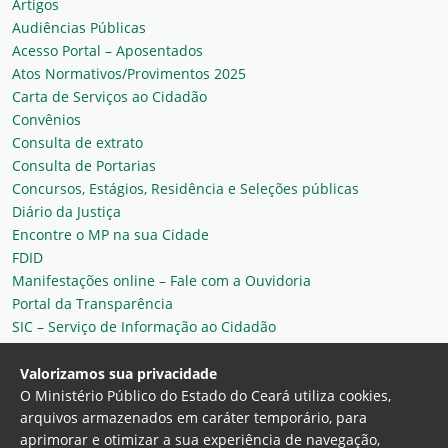
Artigos
Audiências Públicas
Acesso Portal – Aposentados
Atos Normativos/Provimentos 2025
Carta de Serviços ao Cidadão
Convênios
Consulta de extrato
Consulta de Portarias
Concursos, Estágios, Residência e Seleções públicas
Diário da Justiça
Encontre o MP na sua Cidade
FDID
Manifestações online – Fale com a Ouvidoria
Portal da Transparência
SIC – Serviço de Informação ao Cidadão
Plantão MP do Ceará
Secretaria Geral
Valorizamos sua privacidade
O Ministério Público do Estado do Ceará utiliza cookies,
arquivos armazenados em caráter temporário, para
aprimorar e otimizar a sua experiência de navegação,