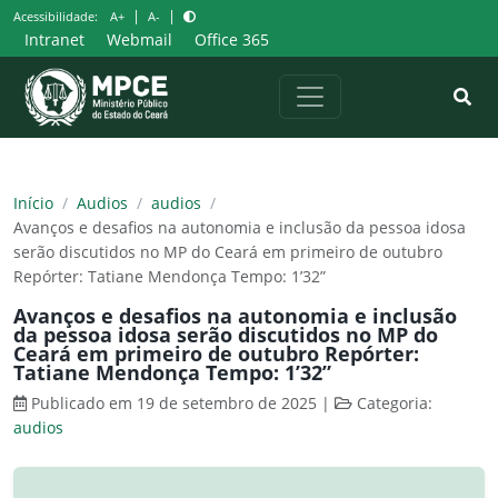
Pular
|
|
Acessibilidade:
A+
A-
para
Intranet
Webmail
Office 365
o
conteúdo
Início
/
Audios
/
audios
/
Avanços e desafios na autonomia e inclusão da pessoa idosa
serão discutidos no MP do Ceará em primeiro de outubro
Repórter: Tatiane Mendonça Tempo: 1’32”
Avanços e desafios na autonomia e inclusão
da pessoa idosa serão discutidos no MP do
Ceará em primeiro de outubro Repórter:
Tatiane Mendonça Tempo: 1’32”
Publicado em 19 de setembro de 2025
|
Categoria:
audios