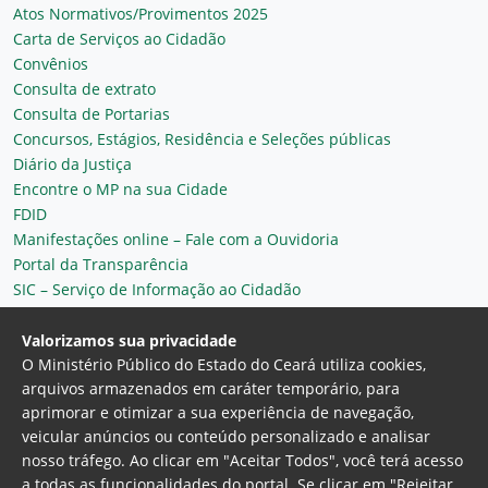
Atos Normativos/Provimentos 2025
Carta de Serviços ao Cidadão
Convênios
Consulta de extrato
Consulta de Portarias
Concursos, Estágios, Residência e Seleções públicas
Diário da Justiça
Encontre o MP na sua Cidade
FDID
Manifestações online – Fale com a Ouvidoria
Portal da Transparência
SIC – Serviço de Informação ao Cidadão
Plantão MP do Ceará
Secretaria Geral
Valorizamos sua privacidade
O Ministério Público do Estado do Ceará utiliza cookies,
arquivos armazenados em caráter temporário, para
aprimorar e otimizar a sua experiência de navegação,
veicular anúncios ou conteúdo personalizado e analisar
nosso tráfego. Ao clicar em "Aceitar Todos", você terá acesso
a todas as funcionalidades do portal. Se clicar em "Rejeitar