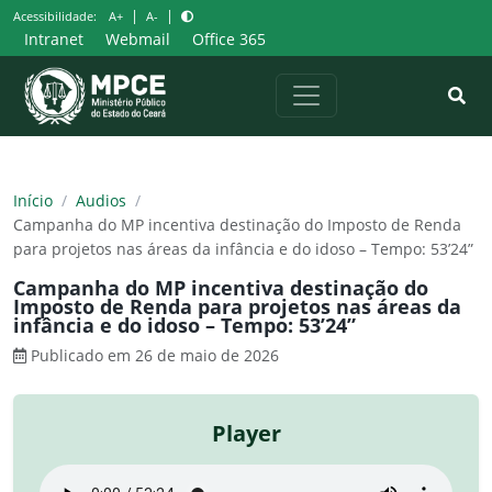
Pular
|
|
Acessibilidade:
A+
A-
para
Intranet
Webmail
Office 365
o
conteúdo
Início
/
Audios
/
Campanha do MP incentiva destinação do Imposto de Renda
para projetos nas áreas da infância e do idoso – Tempo: 53’24”
Campanha do MP incentiva destinação do
Imposto de Renda para projetos nas áreas da
infância e do idoso – Tempo: 53’24”
Publicado em 26 de maio de 2026
Player