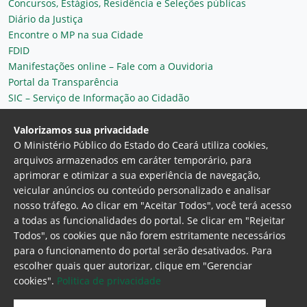
Concursos, Estágios, Residência e Seleções públicas
Diário da Justiça
Encontre o MP na sua Cidade
FDID
Manifestações online – Fale com a Ouvidoria
Portal da Transparência
SIC – Serviço de Informação ao Cidadão
Plantão MP do Ceará
Secretaria Geral
Valorizamos sua privacidade
O Ministério Público do Estado do Ceará utiliza cookies,
arquivos armazenados em caráter temporário, para
aprimorar e otimizar a sua experiência de navegação,
veicular anúncios ou conteúdo personalizado e analisar
nosso tráfego. Ao clicar em "Aceitar Todos", você terá acesso
a todas as funcionalidades do portal. Se clicar em "Rejeitar
Todos", os cookies que não forem estritamente necessários
para o funcionamento do portal serão desativados. Para
Ministério Público do Estado do Ceará
escolher quais quer autorizar, clique em "Gerenciar
Procuradoria Geral de Justiça
Av. Gen. Afonso
cookies".
Politica de privacidade
Albuquerque Lima, 130 - Cambeba - CEP:
60.822-325 - Fortaleza, Ceará. Brasil