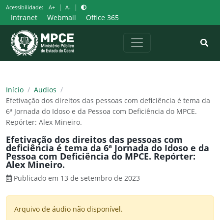
Pular
|
|
Acessibilidade:
A+
A-
para
Intranet
Webmail
Office 365
o
conteúdo
Início
/
Audios
/
Efetivação dos direitos das pessoas com deficiência é tema da
6ª Jornada do Idoso e da Pessoa com Deficiência do MPCE.
Repórter: Alex Mineiro.
Efetivação dos direitos das pessoas com
deficiência é tema da 6ª Jornada do Idoso e da
Pessoa com Deficiência do MPCE. Repórter:
Alex Mineiro.
Publicado em 13 de setembro de 2023
Arquivo de áudio não disponível.