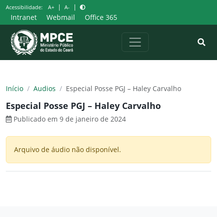
Pular
|
|
Acessibilidade:
A+
A-
para
Intranet
Webmail
Office 365
o
conteúdo
Início
/
Audios
/
Especial Posse PGJ – Haley Carvalho
Especial Posse PGJ – Haley Carvalho
Publicado em 9 de janeiro de 2024
Arquivo de áudio não disponível.