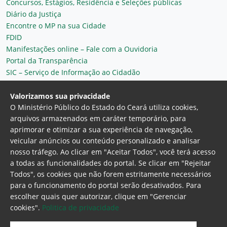
Concursos, Estágios, Residência e Seleções públicas
Diário da Justiça
Encontre o MP na sua Cidade
FDID
Manifestações online – Fale com a Ouvidoria
Portal da Transparência
SIC – Serviço de Informação ao Cidadão
Plantão MP do Ceará
Secretaria Geral
Valorizamos sua privacidade
O Ministério Público do Estado do Ceará utiliza cookies,
arquivos armazenados em caráter temporário, para
aprimorar e otimizar a sua experiência de navegação,
veicular anúncios ou conteúdo personalizado e analisar
nosso tráfego. Ao clicar em "Aceitar Todos", você terá acesso
a todas as funcionalidades do portal. Se clicar em "Rejeitar
Todos", os cookies que não forem estritamente necessários
para o funcionamento do portal serão desativados. Para
Ministério Público do Estado do Ceará
escolher quais quer autorizar, clique em "Gerenciar
Procuradoria Geral de Justiça
Av. Gen. Afonso
cookies".
Politica de privacidade
Albuquerque Lima, 130 - Cambeba - CEP:
60.822-325 - Fortaleza, Ceará. Brasil