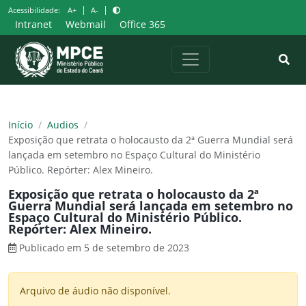
Pular
|
|
Acessibilidade:
A+
A-
para
Intranet
Webmail
Office 365
o
conteúdo
Início
/
Audios
/
Exposição que retrata o holocausto da 2ª Guerra Mundial será
lançada em setembro no Espaço Cultural do Ministério
Público. Repórter: Alex Mineiro.
Exposição que retrata o holocausto da 2ª
Guerra Mundial será lançada em setembro no
Espaço Cultural do Ministério Público.
Repórter: Alex Mineiro.
Publicado em 5 de setembro de 2023
Arquivo de áudio não disponível.