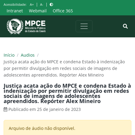
Pular
|
|
Acessibilidade:
A+
A-
para
Intranet
Webmail
Office 365
o
conteúdo
Início
/
Audios
/
Justiça acata ação do MPCE e condena Estado à indenização
por permitir divulgação em redes sociais de imagens de
adolescentes apreendidos. Repórter Alex Mineiro
Justiça acata ação do MPCE e condena Estado à
indenização por permitir divulgação em redes
sociais de imagens de adolescentes
apreendidos. Repórter Alex Mineiro
Publicado em 25 de janeiro de 2023
Arquivo de áudio não disponível.