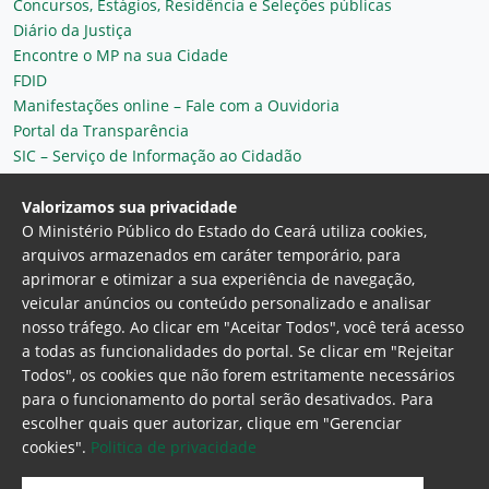
Concursos, Estágios, Residência e Seleções públicas
Diário da Justiça
Encontre o MP na sua Cidade
FDID
Manifestações online – Fale com a Ouvidoria
Portal da Transparência
SIC – Serviço de Informação ao Cidadão
Plantão MP do Ceará
Secretaria Geral
Valorizamos sua privacidade
O Ministério Público do Estado do Ceará utiliza cookies,
arquivos armazenados em caráter temporário, para
aprimorar e otimizar a sua experiência de navegação,
veicular anúncios ou conteúdo personalizado e analisar
nosso tráfego. Ao clicar em "Aceitar Todos", você terá acesso
a todas as funcionalidades do portal. Se clicar em "Rejeitar
Todos", os cookies que não forem estritamente necessários
para o funcionamento do portal serão desativados. Para
Ministério Público do Estado do Ceará
escolher quais quer autorizar, clique em "Gerenciar
Procuradoria Geral de Justiça
Av. Gen. Afonso
cookies".
Politica de privacidade
Albuquerque Lima, 130 - Cambeba - CEP:
60.822-325 - Fortaleza, Ceará. Brasil