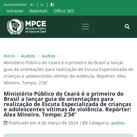
Pular
|
|
Acessibilidade:
A+
A-
para
Intranet
Webmail
Office 365
o
conteúdo
Início
/
Audios
/
audios
/
Ministério Público do Ceará é o primeiro do Brasil a lançar
guia de orientações para realização de Escuta Especializada de
crianças e adolescentes vítimas de violência. Repórter: Alex
Mineiro. Tempo: 2’34”
Ministério Público do Ceará é o primeiro do
Brasil a lançar guia de orientações para
realização de Escuta Especializada de crianças
e adolescentes vítimas de violência. Repórter:
Alex Mineiro. Tempo: 2’34”
Publicado em 4 de março de 2024
|
Categoria:
audios