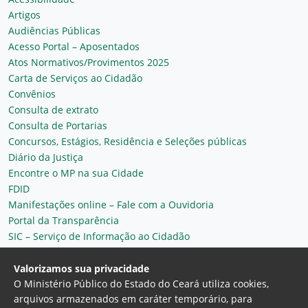
Artigos
Audiências Públicas
Acesso Portal – Aposentados
Atos Normativos/Provimentos 2025
Carta de Serviços ao Cidadão
Convênios
Consulta de extrato
Consulta de Portarias
Concursos, Estágios, Residência e Seleções públicas
Diário da Justiça
Encontre o MP na sua Cidade
FDID
Manifestações online – Fale com a Ouvidoria
Portal da Transparência
SIC – Serviço de Informação ao Cidadão
Plantão MP do Ceará
Secretaria Geral
Valorizamos sua privacidade
O Ministério Público do Estado do Ceará utiliza cookies,
arquivos armazenados em caráter temporário, para