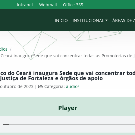
Intranet
Webmail
Office 365
INÍCIO
INSTITUCIONAL
ÁREAS DE
dios
/
 Ceará inaugura Sede que vai concentrar todas as Promotorias de J
ico do Ceará inaugura Sede que vai concentrar to
Justiça de Fortaleza e órgãos de apoio
 outubro de 2023
|
Categoria:
audios
Player