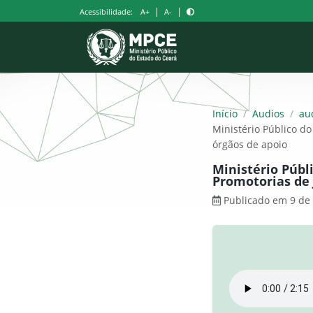
Pular
|
|
Acessibilidade:
A+
A-
para
o
conteúdo
Início
/
Audios
/
au
Ministério Público do
órgãos de apoio
Ministério Públ
Promotorias de 
Publicado em 9 de