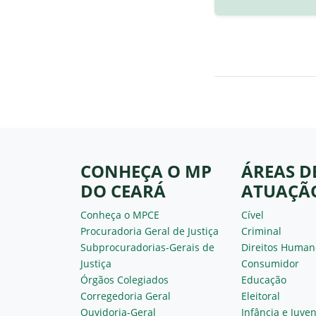
CONHEÇA O MP
ÁREAS D
DO CEARÁ
ATUAÇÃ
Conheça o MPCE
Cível
Procuradoria Geral de Justiça
Criminal
Subprocuradorias-Gerais de
Direitos Human
Justiça
Consumidor
Órgãos Colegiados
Educação
Corregedoria Geral
Eleitoral
Ouvidoria-Geral
Infância e Juve