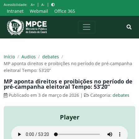
Pular
|
|
Acessibilidade:
A+
A-
para
Intranet
Webmail
Office 365
o
conteúdo
Início
/
Audios
/
debates
/
MP aponta direitos e proibições no período de pré-campanha
eleitoral Tempo: 53’20”
MP aponta direitos e proibições no período de
pré-campanha eleitoral Tempo: 53’20”
Publicado em 3 de março de 2026
|
Categoria:
debates
Player