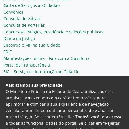
Carta de Serviços ao Cidadão
Convênios
Consulta de extrato
Consulta de Portarias
Concursos, Estágios, Residência e Seleções públicas
Diário da Justiça
Encontre o MP na sua Cidade
FDID
Manifestações online – Fale com a Ouvidoria
Portal da Transparência
SIC – Serviço de Informação ao Cidadão
Plantão MP do Ceará
Secretaria Geral
Valorizamos sua privacidade
O Ministério Público do Estado do Ceará utiliza cookies,
arquivos armazenados em caráter temporário, para
aprimorar e otimizar a sua experiência de navegação,
veicular anúncios ou conteúdo personalizado e analisar
nosso tráfego. Ao clicar em "Aceitar Todos", você terá acesso
a todas as funcionalidades do portal. Se clicar em "Rejeitar