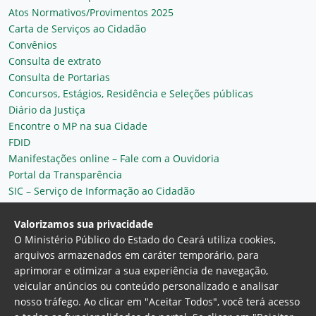
Atos Normativos/Provimentos 2025
Carta de Serviços ao Cidadão
Convênios
Consulta de extrato
Consulta de Portarias
Concursos, Estágios, Residência e Seleções públicas
Diário da Justiça
Encontre o MP na sua Cidade
FDID
Manifestações online – Fale com a Ouvidoria
Portal da Transparência
SIC – Serviço de Informação ao Cidadão
Plantão MP do Ceará
Secretaria Geral
Valorizamos sua privacidade
O Ministério Público do Estado do Ceará utiliza cookies,
arquivos armazenados em caráter temporário, para
aprimorar e otimizar a sua experiência de navegação,
veicular anúncios ou conteúdo personalizado e analisar
nosso tráfego. Ao clicar em "Aceitar Todos", você terá acesso