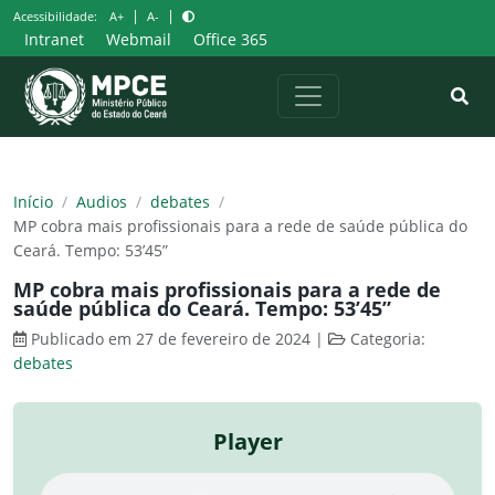
Pular
|
|
Acessibilidade:
A+
A-
para
Intranet
Webmail
Office 365
o
conteúdo
Início
/
Audios
/
debates
/
MP cobra mais profissionais para a rede de saúde pública do
Ceará. Tempo: 53’45”
MP cobra mais profissionais para a rede de
saúde pública do Ceará. Tempo: 53’45”
Publicado em 27 de fevereiro de 2024
|
Categoria:
debates
Player