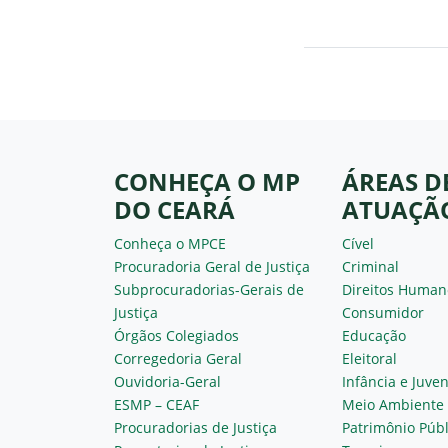
CONHEÇA O MP
ÁREAS D
DO CEARÁ
ATUAÇÃ
Conheça o MPCE
Cível
Procuradoria Geral de Justiça
Criminal
Subprocuradorias-Gerais de
Direitos Human
Justiça
Consumidor
Órgãos Colegiados
Educação
Corregedoria Geral
Eleitoral
Ouvidoria-Geral
Infância e Juve
ESMP – CEAF
Meio Ambiente
Procuradorias de Justiça
Patrimônio Públ