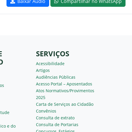
Baixar Áudio
Compartilhar no WhatsApp
E
SERVIÇOS
O
Acessibilidade
Artigos
Audiências Públicas
Acesso Portal – Aposentados
os
Atos Normativos/Provimentos
2025
Carta de Serviços ao Cidadão
Convênios
ntude
Consulta de extrato
Consulta de Portarias
ico e do
Concursos, Estágios,