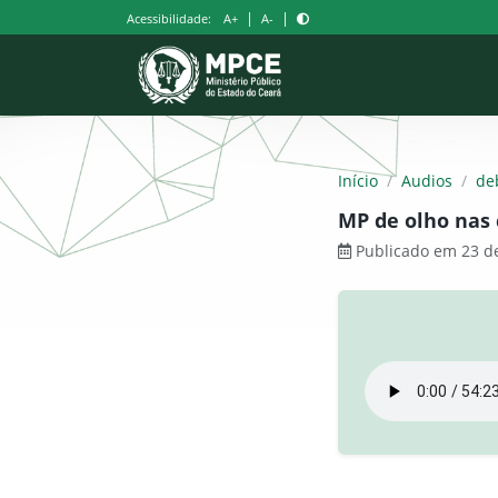
Pular
|
|
Acessibilidade:
A+
A-
para
o
conteúdo
Início
/
Audios
/
de
MP de olho nas 
Publicado em 23 de