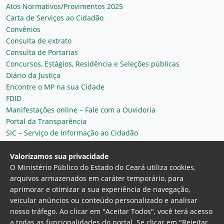
Atos Normativos/Provimentos 2025
Carta de Serviços ao Cidadão
Convênios
Consulta de extrato
Consulta de Portarias
Concursos, Estágios, Residência e Seleções públicas
Diário da Justiça
Encontre o MP na sua Cidade
FDID
Manifestações online – Fale com a Ouvidoria
Portal da Transparência
SIC – Serviço de Informação ao Cidadão
Plantão MP do Ceará
Secretaria Geral
Valorizamos sua privacidade
O Ministério Público do Estado do Ceará utiliza cookies,
arquivos armazenados em caráter temporário, para
aprimorar e otimizar a sua experiência de navegação,
veicular anúncios ou conteúdo personalizado e analisar
nosso tráfego. Ao clicar em "Aceitar Todos", você terá acesso
a todas as funcionalidades do portal. Se clicar em "Rejeitar