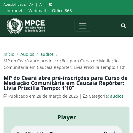
Pular
|
|
Acessibilidade:
A+
A-
para
Intranet
Webmail
Office 365
o
conteúdo
Início
/
Audios
/
audios
/
MP do Ceará abre pré-inscrições para Curso de Mediação
Comunitária em Caucaia Repórter: Lívia Priscilla Tempo: 1’10”
MP do Ceará abre pré-inscrições para Curso de
Mediação Comunitária em Caucaia Repórter:
Lívia Priscilla Tempo: 1’10”
Publicado em 28 de março de 2025
|
Categoria:
audios
Player