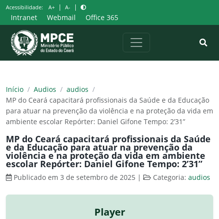
Pular
|
|
Acessibilidade:
A+
A-
para
Intranet
Webmail
Office 365
o
conteúdo
Início
/
Audios
/
audios
/
MP do Ceará capacitará profissionais da Saúde e da Educação
para atuar na prevenção da violência e na proteção da vida em
ambiente escolar Repórter: Daniel Gifone Tempo: 2’31”
MP do Ceará capacitará profissionais da Saúde
e da Educação para atuar na prevenção da
violência e na proteção da vida em ambiente
escolar Repórter: Daniel Gifone Tempo: 2’31”
Publicado em 3 de setembro de 2025
|
Categoria:
audios
Player