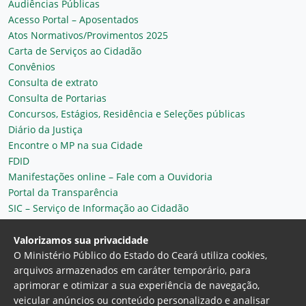
Audiências Públicas
Acesso Portal – Aposentados
Atos Normativos/Provimentos 2025
Carta de Serviços ao Cidadão
Convênios
Consulta de extrato
Consulta de Portarias
Concursos, Estágios, Residência e Seleções públicas
Diário da Justiça
Encontre o MP na sua Cidade
FDID
Manifestações online – Fale com a Ouvidoria
Portal da Transparência
SIC – Serviço de Informação ao Cidadão
Plantão MP do Ceará
Secretaria Geral
Valorizamos sua privacidade
O Ministério Público do Estado do Ceará utiliza cookies,
arquivos armazenados em caráter temporário, para
aprimorar e otimizar a sua experiência de navegação,
veicular anúncios ou conteúdo personalizado e analisar