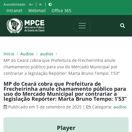
Pular
|
|
Acessibilidade:
A+
A-
para
Intranet
Webmail
Office 365
o
conteúdo
Início
/
Audios
/
audios
/
MP do Ceará cobra que Prefeitura de Frecheirinha anule
chamamento público para uso do Mercado Municipal por
contrariar a legislação Repórter: Marta Bruno Tempo: 1’53”
MP do Ceará cobra que Prefeitura de
Frecheirinha anule chamamento público para
uso do Mercado Municipal por contrariar a
legislação Repórter: Marta Bruno Tempo: 1’53”
Publicado em 5 de setembro de 2025
|
Categoria:
audios
Player