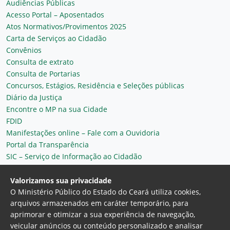
Audiências Públicas
Acesso Portal – Aposentados
Atos Normativos/Provimentos 2025
Carta de Serviços ao Cidadão
Convênios
Consulta de extrato
Consulta de Portarias
Concursos, Estágios, Residência e Seleções públicas
Diário da Justiça
Encontre o MP na sua Cidade
FDID
Manifestações online – Fale com a Ouvidoria
Portal da Transparência
SIC – Serviço de Informação ao Cidadão
Plantão MP do Ceará
Secretaria Geral
Valorizamos sua privacidade
O Ministério Público do Estado do Ceará utiliza cookies,
arquivos armazenados em caráter temporário, para
aprimorar e otimizar a sua experiência de navegação,
veicular anúncios ou conteúdo personalizado e analisar