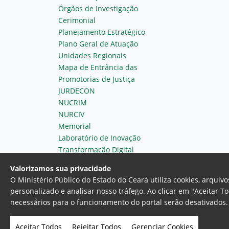
Órgãos de Investigação
Cerimonial
Planejamento Estratégico
Plano Geral de Atuação
Unidades Regionais
Mapa de Entrância das
Promotorias de Justiça
JURDECON
NUCRIM
NURCIV
Memorial
Laboratório de Inovação
Transformação Digital
Valorizamos sua privacidade
O Ministério Público do Estado do Ceará utiliza cookies, arqui
personalizado e analisar nosso tráfego. Ao clicar em "Aceitar T
necessários para o funcionamento do portal serão desativados. 
Ministério Público do Estado do 
Av. Gen. Afonso Albuquerque Lim
Aceitar Todos
Rejeitar Todos
Gerenciar Cookies