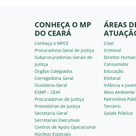
CONHEÇA O MP
ÁREAS D
DO CEARÁ
ATUAÇÃ
Conheça o MPCE
Cível
Procuradoria Geral de Justiça
Criminal
Subprocuradorias-Gerais de
Direitos Human
Justiça
Consumidor
Órgãos Colegiados
Educação
Corregedoria Geral
Eleitoral
Ouvidoria-Geral
Infância e Juve
ESMP – CEAF
Meio Ambiente
Procuradorias de Justiça
Patrimônio Públ
Promotorias de Justiça
Terceiro
Secretaria Geral
Saúde Pública
Secretarias Executivas
Centros de Apoio Operacional
Núcleos Especiais