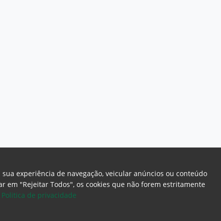
a sua experiência de navegação, veicular anúncios ou conteúdo
icar em "Rejeitar Todos", os cookies que não forem estritamente
.
Politica de privacidade
ome Page
Intranet
Webmail
Office 365