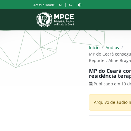
Pular
|
|
Acessibilidade:
A+
A-
para
o
conteúdo
Início
/
Audios
/
MP do Ceará consegue
Repórter: Aline Braga
MP do Ceará con
residência tera
Publicado em 19 de
Arquivo de áudio n