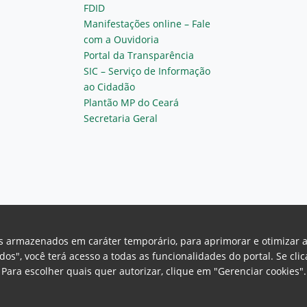
FDID
Manifestações online – Fale
com a Ouvidoria
Portal da Transparência
SIC – Serviço de Informação
ao Cidadão
Plantão MP do Ceará
Secretaria Geral
vos armazenados em caráter temporário, para aprimorar e otimizar 
odos", você terá acesso a todas as funcionalidades do portal. Se cl
Para escolher quais quer autorizar, clique em "Gerenciar cookies"
Ceará Procuradoria Geral de Justiça
H
a, 130 - Cambeba - CEP: 60.822-325