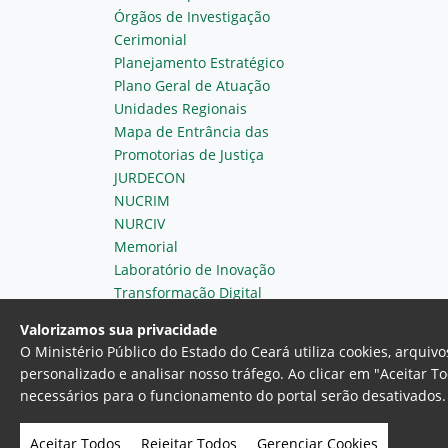
Órgãos de Investigação
Cerimonial
Planejamento Estratégico
Plano Geral de Atuação
Unidades Regionais
Mapa de Entrância das
Promotorias de Justiça
JURDECON
NUCRIM
NURCIV
Memorial
Laboratório de Inovação
Transformação Digital
Valorizamos sua privacidade
O Ministério Público do Estado do Ceará utiliza cookies, arqui
personalizado e analisar nosso tráfego. Ao clicar em "Aceitar T
necessários para o funcionamento do portal serão desativados. 
Ministério Público do Estado do 
Av. Gen. Afonso Albuquerque Lim
Aceitar Todos
Rejeitar Todos
Gerenciar Cookies