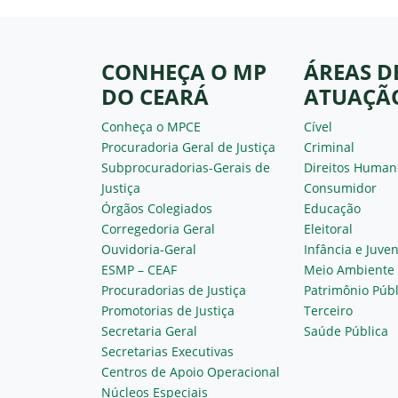
CONHEÇA O MP
ÁREAS D
DO CEARÁ
ATUAÇÃ
Conheça o MPCE
Cível
Procuradoria Geral de Justiça
Criminal
Subprocuradorias-Gerais de
Direitos Human
Justiça
Consumidor
Órgãos Colegiados
Educação
Corregedoria Geral
Eleitoral
Ouvidoria-Geral
Infância e Juve
ESMP – CEAF
Meio Ambiente
Procuradorias de Justiça
Patrimônio Públ
Promotorias de Justiça
Terceiro
Secretaria Geral
Saúde Pública
Secretarias Executivas
Centros de Apoio Operacional
Núcleos Especiais