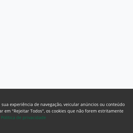
a sua experiência de navegação, veicular anúncios ou conteúdo
icar em "Rejeitar Todos", os cookies que não forem estritamente
.
Politica de privacidade
ome Page
Intranet
Webmail
Office 365