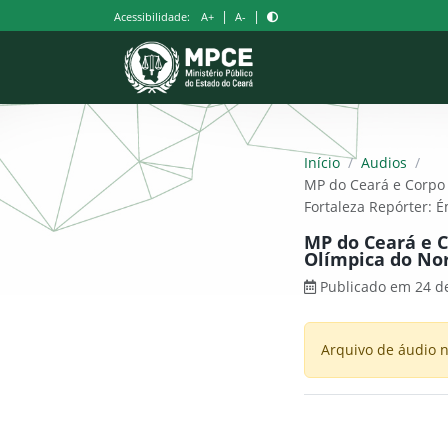
Pular
|
|
Acessibilidade:
A+
A-
para
o
conteúdo
Início
/
Audios
/
MP do Ceará e Corpo 
Fortaleza Repórter: 
MP do Ceará e C
Olímpica do Nor
Publicado em 24 de
Arquivo de áudio n