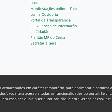
FDID
Manifestações online – Fale
com a Ouvidoria
Portal da Transparência
SIC – Serviço de Informação
ao Cidadão
Plantão MP do Ceará
Secretaria Geral
vos armazenados em caráter temporário, para aprimorar e otimizar 
odos", você terá acesso a todas as funcionalidades do portal. Se cl
Para escolher quais quer autorizar, clique em "Gerenciar cookies"
Ceará Procuradoria Geral de Justiça
H
a, 130 - Cambeba - CEP: 60.822-325