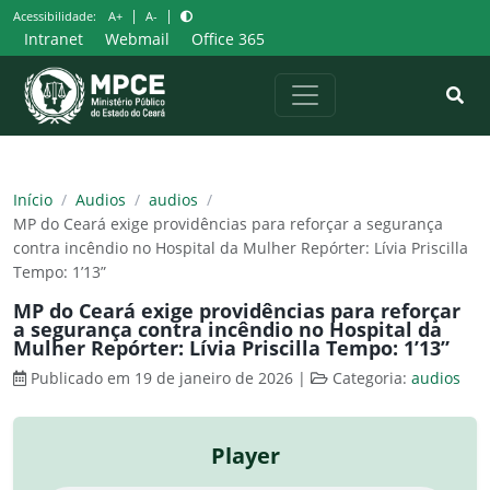
Pular
|
|
Acessibilidade:
A+
A-
para
Intranet
Webmail
Office 365
o
conteúdo
Início
/
Audios
/
audios
/
MP do Ceará exige providências para reforçar a segurança
contra incêndio no Hospital da Mulher Repórter: Lívia Priscilla
Tempo: 1’13”
MP do Ceará exige providências para reforçar
a segurança contra incêndio no Hospital da
Mulher Repórter: Lívia Priscilla Tempo: 1’13”
Publicado em 19 de janeiro de 2026
|
Categoria:
audios
Player