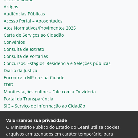
Artigos
Audiências Públicas
Acesso Portal – Aposentados
Atos Normativos/Provimentos 2025
Carta de Serviços ao Cidadão
Convênios
Consulta de extrato
Consulta de Portarias
Concursos, Estágios, Residência e Seleções públicas
Diário da Justiça
Encontre o MP na sua Cidade
FDID
Manifestações online – Fale com a Ouvidoria
Portal da Transparência
SIC – Serviço de Informação ao Cidadão
Plantão MP do Ceará
Secretaria Geral
Valorizamos sua privacidade
O Ministério Público do Estado do Ceará utiliza cookies,
arquivos armazenados em caráter temporário, para