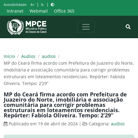
Pular
|
|
Acessibilidade:
A+
A-
para
Intranet
Webmail
Office 365
o
conteúdo
Início
/
Audios
/
audios
/
MP do Ceará firma acordo com Prefeitura de Juazeiro do Norte,
imobiliária e associação comunitária para corrigir problemas
estruturais em loteamentos residenciais. Repórter: Fabíola
Oliveira. Tempo: 2’29”
MP do Ceará firma acordo com Prefeitura de
Juazeiro do Norte, imobiliária e associação
comunitária para corrigir problemas
estruturais em loteamentos residenciais.
Repórter: Fabíola Oliveira. Tempo: 2’29”
Publicado em 19 de abril de 2024
|
Categoria:
audios