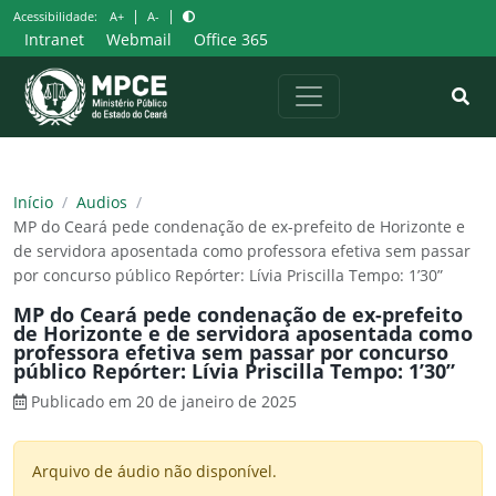
Pular
|
|
Acessibilidade:
A+
A-
para
Intranet
Webmail
Office 365
o
conteúdo
Início
/
Audios
/
MP do Ceará pede condenação de ex-prefeito de Horizonte e
de servidora aposentada como professora efetiva sem passar
por concurso público Repórter: Lívia Priscilla Tempo: 1’30”
MP do Ceará pede condenação de ex-prefeito
de Horizonte e de servidora aposentada como
professora efetiva sem passar por concurso
público Repórter: Lívia Priscilla Tempo: 1’30”
Publicado em 20 de janeiro de 2025
Arquivo de áudio não disponível.