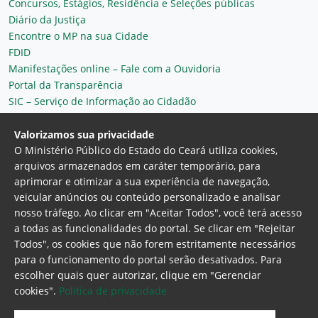
Concursos, Estágios, Residência e Seleções públicas
Diário da Justiça
Encontre o MP na sua Cidade
FDID
Manifestações online – Fale com a Ouvidoria
Portal da Transparência
SIC – Serviço de Informação ao Cidadão
Plantão MP do Ceará
Secretaria Geral
Valorizamos sua privacidade
O Ministério Público do Estado do Ceará utiliza cookies,
arquivos armazenados em caráter temporário, para
aprimorar e otimizar a sua experiência de navegação,
veicular anúncios ou conteúdo personalizado e analisar
nosso tráfego. Ao clicar em "Aceitar Todos", você terá acesso
a todas as funcionalidades do portal. Se clicar em "Rejeitar
Todos", os cookies que não forem estritamente necessários
para o funcionamento do portal serão desativados. Para
Ministério Público do Estado do Ceará
escolher quais quer autorizar, clique em "Gerenciar
Procuradoria Geral de Justiça
Av. Gen. Afonso
cookies".
Politica de privacidade
Albuquerque Lima, 130 - Cambeba - CEP:
60.822-325 - Fortaleza, Ceará. Brasil