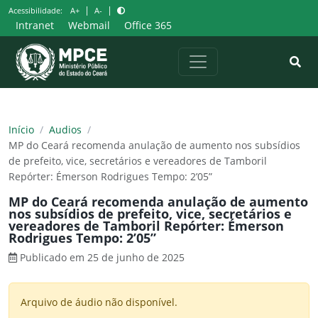
Pular
|
|
Acessibilidade:
A+
A-
para
Intranet
Webmail
Office 365
o
conteúdo
Início
/
Audios
/
MP do Ceará recomenda anulação de aumento nos subsídios
de prefeito, vice, secretários e vereadores de Tamboril
Repórter: Émerson Rodrigues Tempo: 2’05”
MP do Ceará recomenda anulação de aumento
nos subsídios de prefeito, vice, secretários e
vereadores de Tamboril Repórter: Émerson
Rodrigues Tempo: 2’05”
Publicado em 25 de junho de 2025
Arquivo de áudio não disponível.