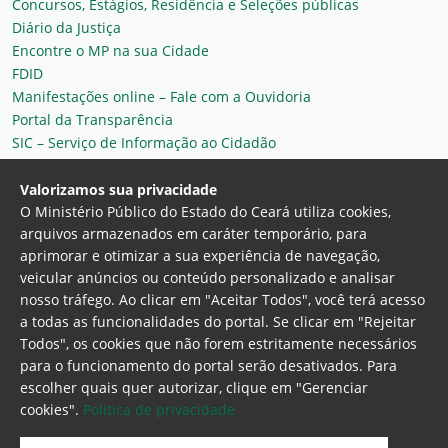
Concursos, Estágios, Residência e Seleções públicas
Diário da Justiça
Encontre o MP na sua Cidade
FDID
Manifestações online – Fale com a Ouvidoria
Portal da Transparência
SIC – Serviço de Informação ao Cidadão
Plantão MP do Ceará
Secretaria Geral
Valorizamos sua privacidade
O Ministério Público do Estado do Ceará utiliza cookies,
arquivos armazenados em caráter temporário, para
aprimorar e otimizar a sua experiência de navegação,
veicular anúncios ou conteúdo personalizado e analisar
nosso tráfego. Ao clicar em "Aceitar Todos", você terá acesso
a todas as funcionalidades do portal. Se clicar em "Rejeitar
Todos", os cookies que não forem estritamente necessários
para o funcionamento do portal serão desativados. Para
Ministério Público do Estado do Ceará
escolher quais quer autorizar, clique em "Gerenciar
Procuradoria Geral de Justiça
Av. Gen. Afonso
cookies".
Politica de privacidade
Albuquerque Lima, 130 - Cambeba - CEP:
60.822-325 - Fortaleza, Ceará. Brasil