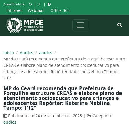
Pular
|
|
Acessibilidade:
A+
A-
para
Intranet
Webmail
Office 365
o
conteúdo
Início
/
Audios
/
audios
/
MP do Ceará recomenda que Prefeitura de Forquilha estruture
CREAS e elabore plano de atendimento socioeducativo para
crianças e adolescentes Repórter: Katerine Neblina Tempo:
1’12”
MP do Ceará recomenda que Prefeitura de
Forquilha estruture CREAS e elabore plano de
atendimento socioeducativo para crianças e
adolescentes Repórter: Katerine Neblina
Tempo: 1’12”
Publicado em 24 de setembro de 2025
|
Categoria:
audios