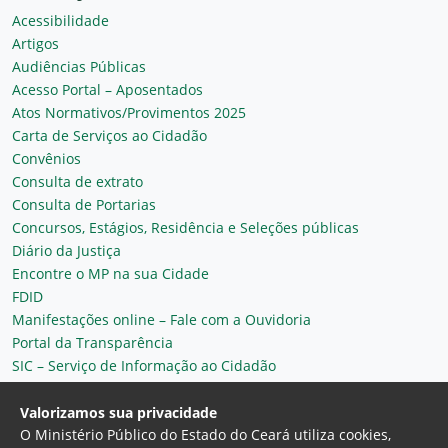
Acessibilidade
Artigos
Audiências Públicas
Acesso Portal – Aposentados
Atos Normativos/Provimentos 2025
Carta de Serviços ao Cidadão
Convênios
Consulta de extrato
Consulta de Portarias
Concursos, Estágios, Residência e Seleções públicas
Diário da Justiça
Encontre o MP na sua Cidade
FDID
Manifestações online – Fale com a Ouvidoria
Portal da Transparência
SIC – Serviço de Informação ao Cidadão
Plantão MP do Ceará
Secretaria Geral
Valorizamos sua privacidade
O Ministério Público do Estado do Ceará utiliza cookies,