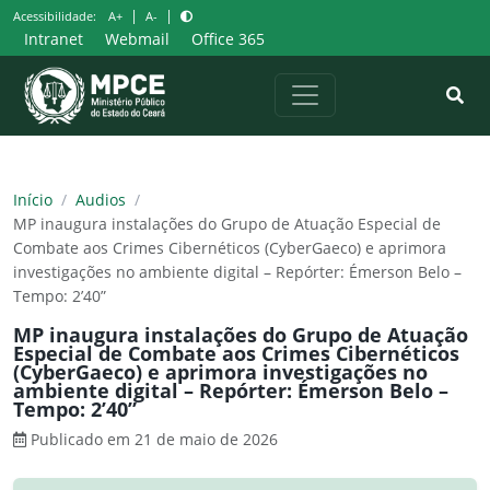
Pular
|
|
Acessibilidade:
A+
A-
para
Intranet
Webmail
Office 365
o
conteúdo
Início
/
Audios
/
MP inaugura instalações do Grupo de Atuação Especial de
Combate aos Crimes Cibernéticos (CyberGaeco) e aprimora
investigações no ambiente digital – Repórter: Émerson Belo –
Tempo: 2’40”
MP inaugura instalações do Grupo de Atuação
Especial de Combate aos Crimes Cibernéticos
(CyberGaeco) e aprimora investigações no
ambiente digital – Repórter: Émerson Belo –
Tempo: 2’40”
Publicado em 21 de maio de 2026