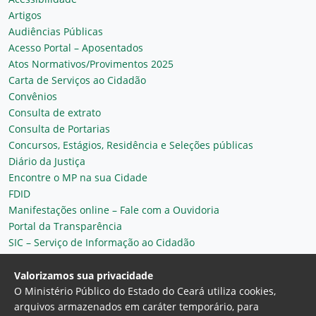
Artigos
Audiências Públicas
Acesso Portal – Aposentados
Atos Normativos/Provimentos 2025
Carta de Serviços ao Cidadão
Convênios
Consulta de extrato
Consulta de Portarias
Concursos, Estágios, Residência e Seleções públicas
Diário da Justiça
Encontre o MP na sua Cidade
FDID
Manifestações online – Fale com a Ouvidoria
Portal da Transparência
SIC – Serviço de Informação ao Cidadão
Plantão MP do Ceará
Secretaria Geral
Valorizamos sua privacidade
O Ministério Público do Estado do Ceará utiliza cookies,
arquivos armazenados em caráter temporário, para