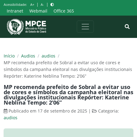
Pular
|
|
Acessibilidade:
A+
A-
para
Intranet
Webmail
Office 365
o
conteúdo
Início
/
Audios
/
audios
/
MP recomenda prefeito de Sobral a evitar uso de cores e
símbolos da campanha eleitoral nas divulgações institucionais
Repórter: Katerine Neblina Tempo: 2’06”
MP recomenda prefeito de Sobral a evitar uso
de cores e símbolos da campanha eleitoral nas
divulgações institucionais Repórter: Katerine
Neblina Tempo: 2’06”
Publicado em 17 de setembro de 2025
|
Categoria:
audios