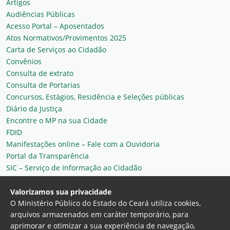
Artigos
Audiências Públicas
Acesso Portal – Aposentados
Atos Normativos/Provimentos 2025
Carta de Serviços ao Cidadão
Convênios
Consulta de extrato
Consulta de Portarias
Concursos, Estágios, Residência e Seleções públicas
Diário da Justiça
Encontre o MP na sua Cidade
FDID
Manifestações online – Fale com a Ouvidoria
Portal da Transparência
SIC – Serviço de Informação ao Cidadão
Plantão MP do Ceará
Secretaria Geral
Valorizamos sua privacidade
O Ministério Público do Estado do Ceará utiliza cookies,
arquivos armazenados em caráter temporário, para
aprimorar e otimizar a sua experiência de navegação,