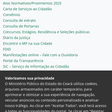
Atos Normativos/Provimentos 2025
Carta de Serviços ao Cidadão
Convênios
Consulta de extrato
Consulta de Portarias
Concursos, Estágios, Residência e Seleções públicas
Diário da Justiça
Encontre o MP na sua Cidade
FDID
Manifestações online – Fale com a Ouvidoria
Portal da Transparência
SIC – Serviço de Informação ao Cidadão
Plantão MP do Ceará
Secretaria Geral
Valorizamos sua privacidade
O Ministério Público do Estado do Ceará utiliza cookies,
arquivos armazenados em caráter temporário, para
aprimorar e otimizar a sua experiência de navegação,
veicular anúncios ou conteúdo personalizado e analisar
nosso tráfego. Ao clicar em "Aceitar Todos", você terá acesso
a todas as funcionalidades do portal. Se clicar em "Rejeitar