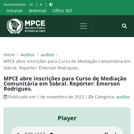
Pular
|
|
Acessibilidade:
A+
A-
para
Intranet
Webmail
Office 365
o
conteúdo
Início
/
Audios
/
audios
/
MPCE abre inscrições para Curso de Mediação Comunitária em
Sobral. Repórter: Émerson Rodrigues.
MPCE abre inscrições para Curso de Mediação
Comunitária em Sobral. Repórter: Émerson
Rodrigues.
Publicado em 1 de novembro de 2023
|
Categoria:
audios
Player