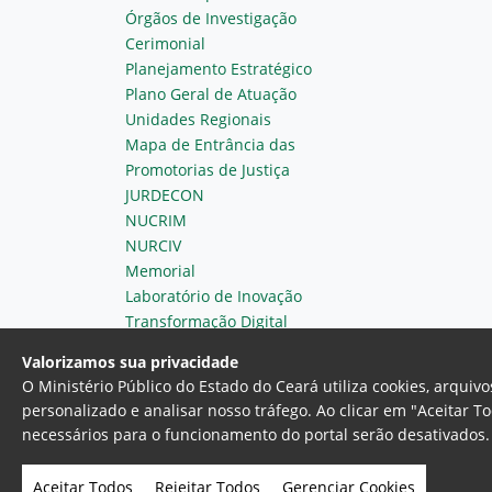
Órgãos de Investigação
Cerimonial
Planejamento Estratégico
Plano Geral de Atuação
Unidades Regionais
Mapa de Entrância das
Promotorias de Justiça
JURDECON
NUCRIM
NURCIV
Memorial
Laboratório de Inovação
Transformação Digital
Valorizamos sua privacidade
O Ministério Público do Estado do Ceará utiliza cookies, arqui
personalizado e analisar nosso tráfego. Ao clicar em "Aceitar T
necessários para o funcionamento do portal serão desativados. 
Ministério Público do Estado do 
Av. Gen. Afonso Albuquerque Lim
Aceitar Todos
Rejeitar Todos
Gerenciar Cookies