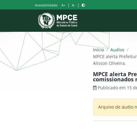
Pular
|
|
Acessibilidade:
A+
A-
para
o
conteúdo
Início
/
Audios
/
MPCE alerta Prefeitu
Alisson Oliveira.
MPCE alerta Pre
comissionados n
Publicado em 15 de
Arquivo de áudio n