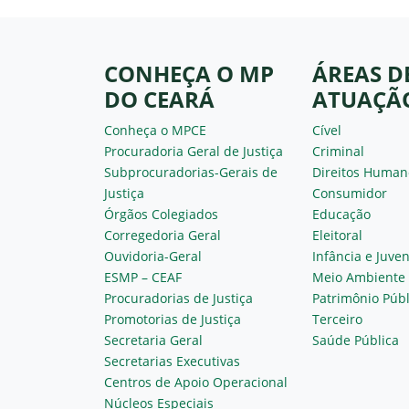
CONHEÇA O MP
ÁREAS D
DO CEARÁ
ATUAÇÃ
Conheça o MPCE
Cível
Procuradoria Geral de Justiça
Criminal
Subprocuradorias-Gerais de
Direitos Human
Justiça
Consumidor
Órgãos Colegiados
Educação
Corregedoria Geral
Eleitoral
Ouvidoria-Geral
Infância e Juve
ESMP – CEAF
Meio Ambiente
Procuradorias de Justiça
Patrimônio Públ
Promotorias de Justiça
Terceiro
Secretaria Geral
Saúde Pública
Secretarias Executivas
Centros de Apoio Operacional
Núcleos Especiais