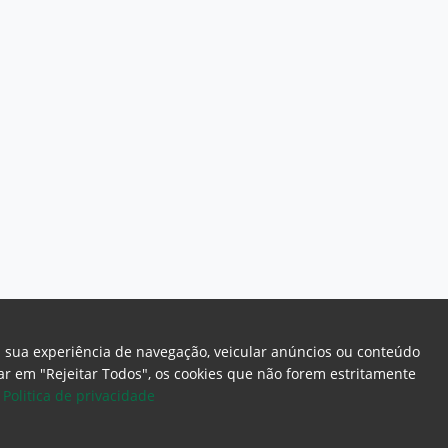
a sua experiência de navegação, veicular anúncios ou conteúdo
icar em "Rejeitar Todos", os cookies que não forem estritamente
.
Politica de privacidade
ome Page
Intranet
Webmail
Office 365