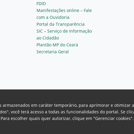
FDID
Manifestações online – Fale
com a Ouvidoria
Portal da Transparência
SIC – Serviço de Informação
ao Cidadão
Plantão MP do Ceará
Secretaria Geral
vos armazenados em caráter temporário, para aprimorar e otimizar 
odos", você terá acesso a todas as funcionalidades do portal. Se cl
Para escolher quais quer autorizar, clique em "Gerenciar cookies"
Ceará Procuradoria Geral de Justiça
H
a, 130 - Cambeba - CEP: 60.822-325