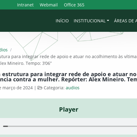
Intranet
Webmail
Office 365
INÍCIO
INSTITUCIONAL
ÁREAS DE
dios
/
tura para integrar rede de apoio e atuar no acolhimento às vítimas
lex Mineiro. Tempo: 3’06”
estrutura para integrar rede de apoio e atuar n
ência contra a mulher. Repórter: Alex Mineiro. Tem
e março de 2024
|
Categoria:
audios
Player