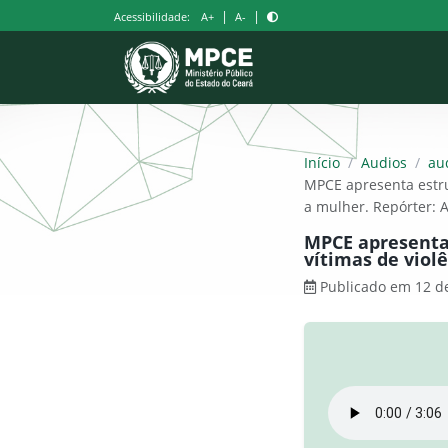
Pular
|
|
Acessibilidade:
A+
A-
para
o
conteúdo
Início
/
Audios
/
au
MPCE apresenta estru
a mulher. Repórter: A
MPCE apresenta 
vítimas de viol
Publicado em 12 d