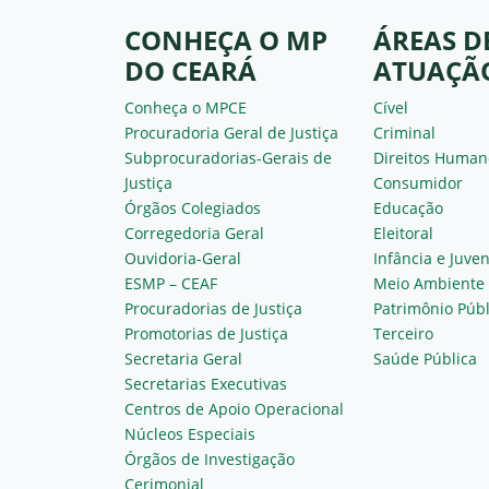
CONHEÇA O MP
ÁREAS D
DO CEARÁ
ATUAÇÃ
Conheça o MPCE
Cível
Procuradoria Geral de Justiça
Criminal
Subprocuradorias-Gerais de
Direitos Human
Justiça
Consumidor
Órgãos Colegiados
Educação
Corregedoria Geral
Eleitoral
Ouvidoria-Geral
Infância e Juve
ESMP – CEAF
Meio Ambiente
Procuradorias de Justiça
Patrimônio Públ
Promotorias de Justiça
Terceiro
Secretaria Geral
Saúde Pública
Secretarias Executivas
Centros de Apoio Operacional
Núcleos Especiais
Órgãos de Investigação
Cerimonial