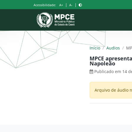
Pular
|
|
Acessibilidade:
A+
A-
para
o
conteúdo
Início
/
Audios
/
MP
MPCE apresenta 
Napoleão
Publicado em 14 d
Arquivo de áudio n