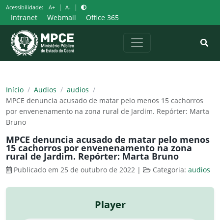
Pular
|
|
Acessibilidade:
A+
A-
para
Intranet
Webmail
Office 365
o
conteúdo
Início
/
Audios
/
audios
/
MPCE denuncia acusado de matar pelo menos 15 cachorros
por envenenamento na zona rural de Jardim. Repórter: Marta
Bruno
MPCE denuncia acusado de matar pelo menos
15 cachorros por envenenamento na zona
rural de Jardim. Repórter: Marta Bruno
Publicado em 25 de outubro de 2022
|
Categoria:
audios
Player