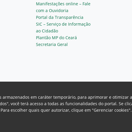
Manifestações online – Fale
com a Ouvidoria
Portal da Transparência
SIC – Serviço de Informação
ao Cidadão
Plantão MP do Ceará
Secretaria Geral
vos armazenados em caráter temporário, para aprimorar e otimizar 
odos", você terá acesso a todas as funcionalidades do portal. Se cl
Para escolher quais quer autorizar, clique em "Gerenciar cookies"
Ceará Procuradoria Geral de Justiça
H
a, 130 - Cambeba - CEP: 60.822-325