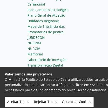
Cerimonial
Planejamento Estratégico
Plano Geral de Atuação
Unidades Regionais
Mapa de Entrância das
Promotorias de Justiça
JURDECON
NUCRIM
NURCIV
Memorial
Laboratório de Inovação
Transformação Digital
Valorizamos sua privacidade
O Ministério Público do Estado do Ceará utiliza cookies, arqui
personalizado e analisar nosso tráfego. Ao clicar em "Aceitar T
necessários para o funcionamento do portal serão desativados. 
Ministério Público do Estado do 
Av. Gen. Afonso Albuquerque Lim
Aceitar Todos
Rejeitar Todos
Gerenciar Cookies
- Fortaleza, Ceará. Brasil