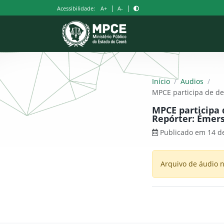
Pular
|
|
Acessibilidade:
A+
A-
para
o
conteúdo
Início
/
Audios
/
MPCE participa de de
MPCE participa 
Repórter: Émer
Publicado em 14 d
Arquivo de áudio n