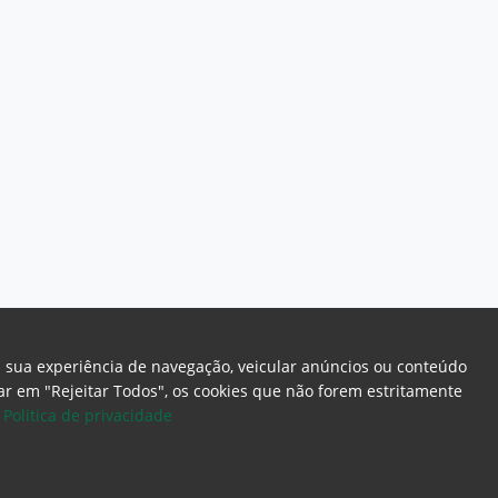
a sua experiência de navegação, veicular anúncios ou conteúdo
icar em "Rejeitar Todos", os cookies que não forem estritamente
.
Politica de privacidade
ome Page
Intranet
Webmail
Office 365