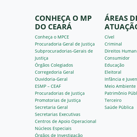
CONHEÇA O MP
ÁREAS D
DO CEARÁ
ATUAÇÃ
Conheça o MPCE
Cível
Procuradoria Geral de Justiça
Criminal
Subprocuradorias-Gerais de
Direitos Human
Justiça
Consumidor
Órgãos Colegiados
Educação
Corregedoria Geral
Eleitoral
Ouvidoria-Geral
Infância e Juve
ESMP – CEAF
Meio Ambiente
Procuradorias de Justiça
Patrimônio Públ
Promotorias de Justiça
Terceiro
Secretaria Geral
Saúde Pública
Secretarias Executivas
Centros de Apoio Operacional
Núcleos Especiais
Órgãos de Investigação