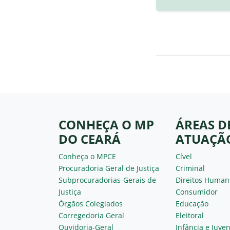
CONHEÇA O MP
ÁREAS D
DO CEARÁ
ATUAÇÃ
Conheça o MPCE
Cível
Procuradoria Geral de Justiça
Criminal
Subprocuradorias-Gerais de
Direitos Human
Justiça
Consumidor
Órgãos Colegiados
Educação
Corregedoria Geral
Eleitoral
Ouvidoria-Geral
Infância e Juve