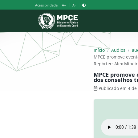
Pular
|
|
Acessibilidade:
A+
A-
para
o
conteúdo
Início
/
Audios
/
au
MPCE promove evento
Repórter: Alex Mineir
MPCE promove e
dos conselhos t
Publicado em 4 de