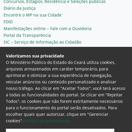
Concursos, Estágios, Residência e Seleções públicas
Diário da Justiça
Encontre o MP na sua Cidade
FDID
Manifestações online – Fale com a Ouvidoria
Portal da Transparência
SIC – Serviço de Informação ao Cidadão
Plantão MP do Ceará
Secretaria Geral
Valorizamos sua privacidade
O Ministério Público do Estado do Ceará utiliza cookies,
arquivos armazenados em caráter temporário, para
aprimorar e otimizar a sua experiência de navegação,
veicular anúncios ou conteúdo personalizado e analisar
nosso tráfego. Ao clicar em "Aceitar Todos", você terá acesso
a todas as funcionalidades do portal. Se clicar em "Rejeitar
Todos", os cookies que não forem estritamente necessários
para o funcionamento do portal serão desativados. Para
Ministério Público do Estado do Ceará
escolher quais quer autorizar, clique em "Gerenciar
Procuradoria Geral de Justiça
Av. Gen. Afonso
cookies".
Politica de privacidade
Albuquerque Lima, 130 - Cambeba - CEP:
60.822-325 - Fortaleza, Ceará. Brasil