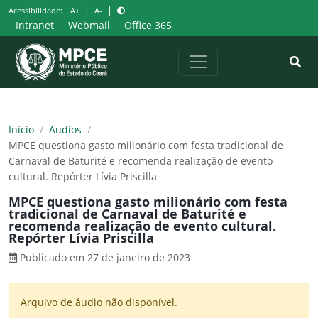
Pular
|
|
Acessibilidade:
A+
A-
para
Intranet
Webmail
Office 365
o
conteúdo
Início
/
Audios
/
MPCE questiona gasto milionário com festa tradicional de
Carnaval de Baturité e recomenda realização de evento
cultural. Repórter Lívia Priscilla
MPCE questiona gasto milionário com festa
tradicional de Carnaval de Baturité e
recomenda realização de evento cultural.
Repórter Lívia Priscilla
Publicado em 27 de janeiro de 2023
Arquivo de áudio não disponível.