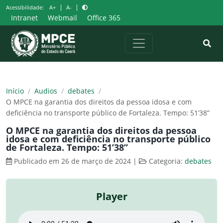
Pular
|
|
Acessibilidade:
A+
A-
para
Intranet
Webmail
Office 365
o
conteúdo
Início
/
Audios
/
debates
/
O MPCE na garantia dos direitos da pessoa idosa e com
deficiência no transporte público de Fortaleza. Tempo: 51’38”
O MPCE na garantia dos direitos da pessoa
idosa e com deficiência no transporte público
de Fortaleza. Tempo: 51’38”
Publicado em 26 de março de 2024
|
Categoria:
debates
Player