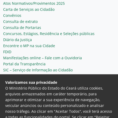
Atos Normativos/Provimentos 2025
Carta de Serviços ao Cidadão
Convênios
Consulta de extrato
Consulta de Portarias
Concursos, Estágios, Residência e Seleções públicas
Diário da Justiça
Encontre o MP na sua Cidade
FDID
Manifestações online – Fale com a Ouvidoria
Portal da Transparência
SIC – Serviço de Informação ao Cidadão
Plantão MP do Ceará
Secretaria Geral
Valorizamos sua privacidade
O Ministério Público do Estado do Ceará utiliza cookies,
arquivos armazenados em caráter temporário, para
aprimorar e otimizar a sua experiência de navegação,
veicular anúncios ou conteúdo personalizado e analisar
nosso tráfego. Ao clicar em "Aceitar Todos", você terá acesso
a todas as funcionalidades do portal. Se clicar em "Rejeitar