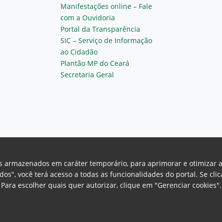
Manifestações online – Fale
com a Ouvidoria
Portal da Transparência
SIC – Serviço de Informação
ao Cidadão
Plantão MP do Ceará
Secretaria Geral
vos armazenados em caráter temporário, para aprimorar e otimizar 
odos", você terá acesso a todas as funcionalidades do portal. Se cl
Para escolher quais quer autorizar, clique em "Gerenciar cookies"
Ceará Procuradoria Geral de Justiça
H
a, 130 - Cambeba - CEP: 60.822-325