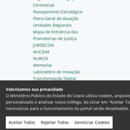
Cerimonial
Planejamento Estratégico
Plano Geral de Atuação
Unidades Regionais
Mapa de Entrância das
Promotorias de Justiça
JURDECON
NUCRIM
NURCIV
Memorial
Laboratório de Inovação
Transformação Digital
Valorizamos sua privacidade
O Ministério Público do Estado do Ceará utiliza cookies, arqui
personalizado e analisar nosso tráfego. Ao clicar em "Aceitar T
necessários para o funcionamento do portal serão desativados. 
Ministério Público do Estado do 
Av. Gen. Afonso Albuquerque Lim
Aceitar Todos
Rejeitar Todos
Gerenciar Cookies
- Fortaleza, Ceará. Brasil