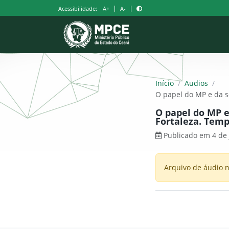
Pular
|
|
Acessibilidade:
A+
A-
para
o
conteúdo
Início
/
Audios
/
O papel do MP e da so
O papel do MP e
Fortaleza. Temp
Publicado em 4 de
Arquivo de áudio n