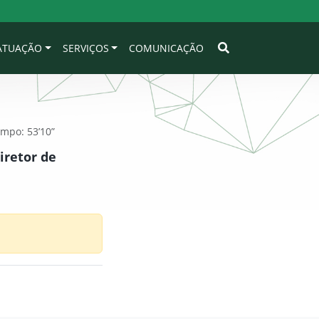
 ATUAÇÃO
SERVIÇOS
COMUNICAÇÃO
empo: 53’10”
iretor de