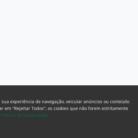
a sua experiência de navegação, veicular anúncios ou conteúdo
icar em "Rejeitar Todos", os cookies que não forem estritamente
.
Politica de privacidade
ome Page
Intranet
Webmail
Office 365