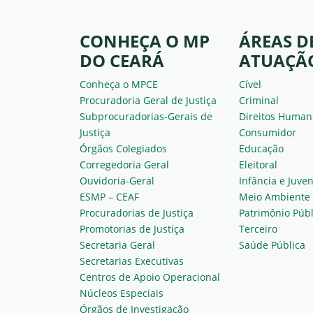
CONHEÇA O MP
ÁREAS D
DO CEARÁ
ATUAÇÃ
Conheça o MPCE
Cível
Procuradoria Geral de Justiça
Criminal
Subprocuradorias-Gerais de
Direitos Human
Justiça
Consumidor
Órgãos Colegiados
Educação
Corregedoria Geral
Eleitoral
Ouvidoria-Geral
Infância e Juve
ESMP – CEAF
Meio Ambiente
Procuradorias de Justiça
Patrimônio Públ
Promotorias de Justiça
Terceiro
Secretaria Geral
Saúde Pública
Secretarias Executivas
Centros de Apoio Operacional
Núcleos Especiais
Órgãos de Investigação