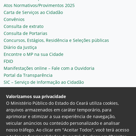
Atos Normativos/Provimentos 2025
Carta de Serviços ao Cidadão
Convênios
Consulta de extrato
Consulta de Portarias
Concursos, Estágios, Residência e Seleções públicas
Diário da Justiça
Encontre o MP na sua Cidade
FDID
Manifestações online – Fale com a Ouvidoria
Portal da Transparência
SIC – Serviço de Informação ao Cidadão
Plantão MP do Ceará
Secretaria Geral
Valorizamos sua privacidade
O Ministério Público do Estado do Ceará utiliza cookies,
arquivos armazenados em caráter temporário, para
aprimorar e otimizar a sua experiência de navegação,
veicular anúncios ou conteúdo personalizado e analisar
nosso tráfego. Ao clicar em "Aceitar Todos", você terá acesso