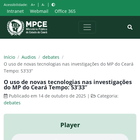
Pular
|
|
Acessibilidade:
A+
A-
para
Intranet
Webmail
Office 365
o
conteúdo
Início
/
Audios
/
debates
/
O uso de novas tecnologias nas investigações do MP do Ceará
Tempo: 53’33”
O uso de novas tecnologias nas investigações
do MP do Ceará Tempo: 53’33”
Publicado em 14 de outubro de 2025
|
Categoria:
debates
Player