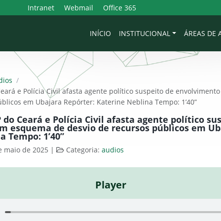
Intranet
Webmail
Office 365
INÍCIO
INSTITUCIONAL
ÁREAS DE
dios
/
ará e Polícia Civil afasta agente político suspeito de envolvimen
úblicos em Ubajara Repórter: Katerine Neblina Tempo: 1’40”
do Ceará e Polícia Civil afasta agente político su
m esquema de desvio de recursos públicos em Ub
a Tempo: 1’40”
e maio de 2025
|
Categoria:
audios
Player