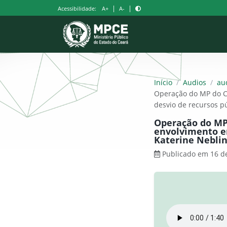
Pular
|
|
Acessibilidade:
A+
A-
para
o
conteúdo
Início
/
Audios
/
au
Operação do MP do Ce
desvio de recursos p
Operação do MP 
envolvimento e
Katerine Neblin
Publicado em 16 d