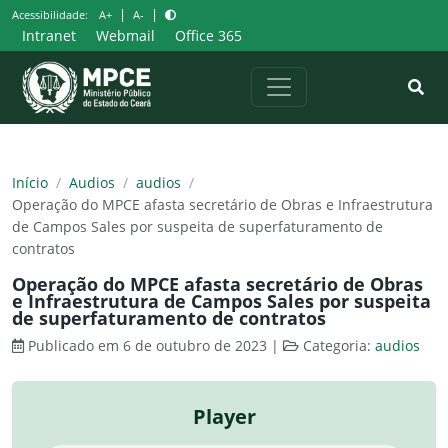
Pular
|
|
Acessibilidade:
A+
A-
para
Intranet
Webmail
Office 365
o
conteúdo
Início
/
Audios
/
audios
/
Operação do MPCE afasta secretário de Obras e Infraestrutura
de Campos Sales por suspeita de superfaturamento de
contratos
Operação do MPCE afasta secretário de Obras
e Infraestrutura de Campos Sales por suspeita
de superfaturamento de contratos
Publicado em 6 de outubro de 2023
|
Categoria:
audios
Player