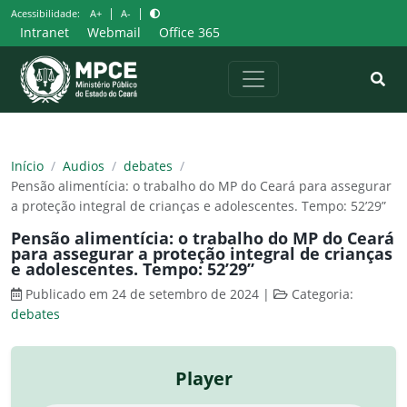
Pular
|
|
Acessibilidade:
A+
A-
para
Intranet
Webmail
Office 365
o
conteúdo
Início
/
Audios
/
debates
/
Pensão alimentícia: o trabalho do MP do Ceará para assegurar
a proteção integral de crianças e adolescentes. Tempo: 52’29”
Pensão alimentícia: o trabalho do MP do Ceará
para assegurar a proteção integral de crianças
e adolescentes. Tempo: 52’29”
Publicado em 24 de setembro de 2024
|
Categoria:
debates
Player